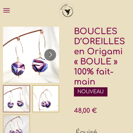
Passer
au
contenu
principal
BOUCLES
D’OREILLES
en Origami
« BOULE »
100% fait-
main
NOUVEAU
48,00 €
Épuisé