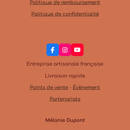
Politique de remboursement
Politique de confidentialité
F
I
Y
a
n
o
c
s
u
Entreprise artisanale française
e
t
T
b
a
u
Livraison rapide
o
g
b
o
r
e
Points de vente
-
Évènement
k
a
m
Partenariats
Mélanie Dupont