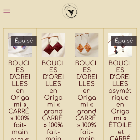
Passer
au
contenu
principal
Épuisé
Épuisé
BOUCL
BOUCL
BOUCL
BOUCL
ES
ES
ES
ES
D’OREI
D’OREI
D’OREI
D’OREI
LLES
LLES
LLES
LLES
en
en
en
asymét
Origa
Origa
Origa
rique
mi «
mi «
mi «
en
CARRÉ
grand
grand
Origa
» 100%
CARRÉ
CARRÉ
mi «
fait-
» 100%
» 100%
ÉTOILE
main
fait-
fait-
et
main
main
CARRÉ