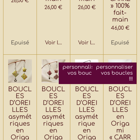
26,00 €
» 100%
26,00 €
26,00 €
fait-
main
46,00 €
Épuisé
Voir les détails
Voir les détails
Épuisé
personnaliser
personnaliser
vos boucles
vos boucles
!!!
!!!
BOUCL
BOUCL
BOUCL
BOUCL
ES
ES
ES
ES
D’OREI
D’OREI
D’OREI
D’OREI
LLES
LLES
LLES
LLES
asymét
asymét
asymét
en
riques
riques
rique
Origa
en
en
en
mi
Origa
Origa
Origa
« CARR