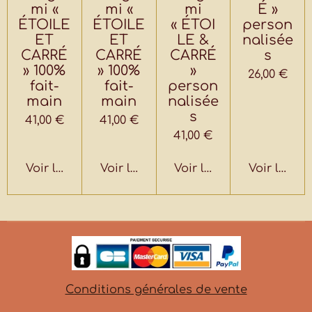
mi «
mi «
mi
É »
ÉTOILE
ÉTOILE
« ÉTOI
person
ET
ET
LE &
nalisée
CARRÉ
CARRÉ
CARRÉ
s
» 100%
» 100%
»
26,00 €
fait-
fait-
person
main
main
nalisée
s
41,00 €
41,00 €
41,00 €
Voir les détails
Voir les détails
Voir les détails
Voir les dé
Conditions générales de vente