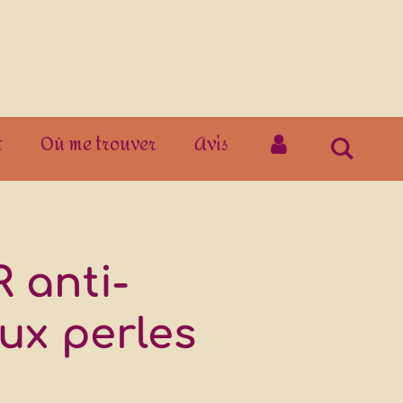
t
Où me trouver
Avis
 anti-
ux perles