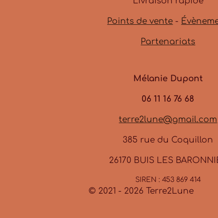
Livraison rapide
o
g
b
o
r
e
Points de vente
-
Évènem
k
a
m
Partenariats
Mélanie Dupont
06 11 16 76 68
terre2lune@gmail.com
385 rue du Coquillon
26170 BUIS LES BARONNI
SIREN : 453 869 414
© 2021 - 2026 Terre2Lune