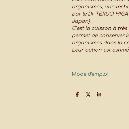
organismes, une techn
par le Dr TERUO HIGA
Japon).
C’est la cuisson à trè
permet de conserver l
organismes dans la c
Leur action est estimé
Mode d'emploi
P
P
P
a
a
a
r
r
r
t
t
t
a
a
a
g
g
g
e
e
e