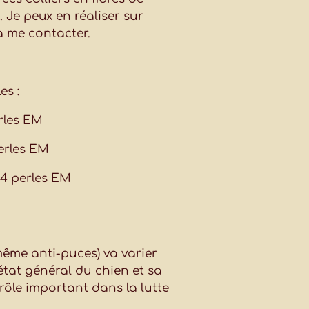
). Je peux en réaliser sur
à me contacter.
es :
erles EM
perles EM
14 perles EM
 même anti-puces) va varier
’état général du chien et sa
rôle important dans la lutte