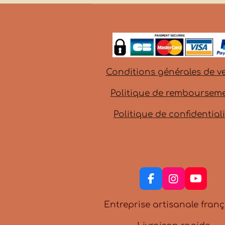
Conditions générales de v
Politique de remboursem
Politique de confidentiali
F
I
Y
a
n
o
c
s
u
Entreprise artisanale franç
e
t
T
b
a
u