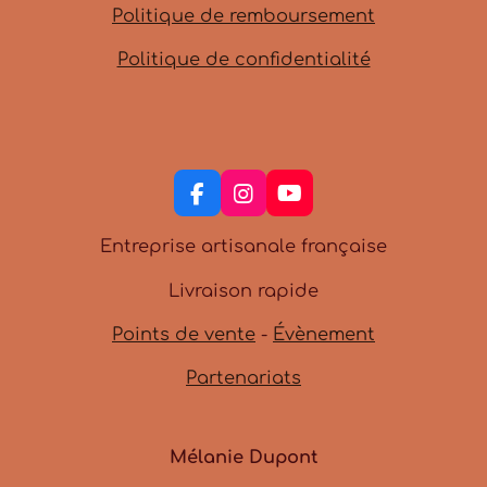
Politique de remboursement
Politique de confidentialité
F
I
Y
a
n
o
c
s
u
Entreprise artisanale française
e
t
T
b
a
u
Livraison rapide
o
g
b
o
r
e
Points de vente
-
Évènement
k
a
m
Partenariats
Mélanie Dupont