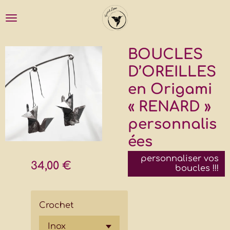
Passer
au
contenu
principal
BOUCLES
D’OREILLES
en Origami
« RENARD »
personnalis
ées
personnaliser vos
34,00 €
boucles !!!
Crochet