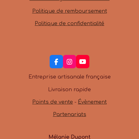
Politique de remboursement
Politique de confidentialité
F
I
Y
a
n
o
c
s
u
Entreprise artisanale française
e
t
T
b
a
u
Livraison rapide
o
g
b
o
r
e
Points de vente
-
Évènement
k
a
m
Partenariats
Mélanie Dupont