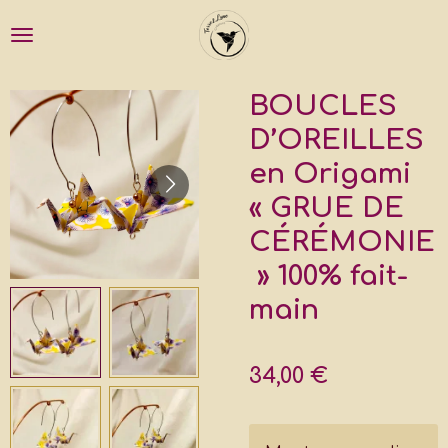
Passer
au
contenu
principal
BOUCLES
D’OREILLES
en Origami
« GRUE DE
CÉRÉMONIE
» 100% fait-
main
34,00 €