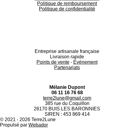
Politique de remboursement
Politique de confidentialité
F
I
Y
a
n
o
Entreprise artisanale française
c
s
u
Livraison rapide
e
t
T
Points de vente
-
Évènement
b
a
u
Partenariats
o
g
b
o
r
e
k
a
m
Mélanie Dupont
06 11 16 76 68
terre2lune@gmail.com
385 rue du Coquillon
26170 BUIS LES BARONNIES
SIREN : 453 869 414
© 2021 - 2026 Terre2Lune
Propulsé par
Webador