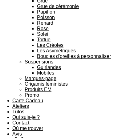
Grue
Grue de cérémonie
Papillon
Poisson
Renard
Rose
Soleil
Tortue
Les Créoles
Les Asymétriques
Boucles d'oreilles à personnaliser
Suspensions
Guirlandes
Mobiles
Marques-page
Origamis féministes
Produits EM
Promo !
Carte Cadeau
Ateliers
Tutos
Qui suis-je ?
Contact
Où me trouver
Avis