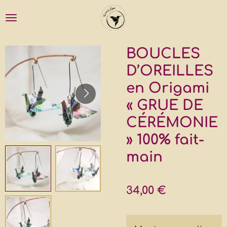
Passer
au
contenu
principal
BOUCLES
D’OREILLES
en Origami
« GRUE DE
CÉRÉMONIE
» 100% fait-
main
34,00 €