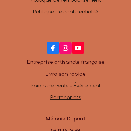
Politique de remboursement
Politique de confidentialité
F
I
Y
a
n
o
c
s
u
Entreprise artisanale française
e
t
T
b
a
u
Livraison rapide
o
g
b
o
r
e
Points de vente
-
Évènement
k
a
m
Partenariats
Mélanie Dupont
06 11 16 76 68