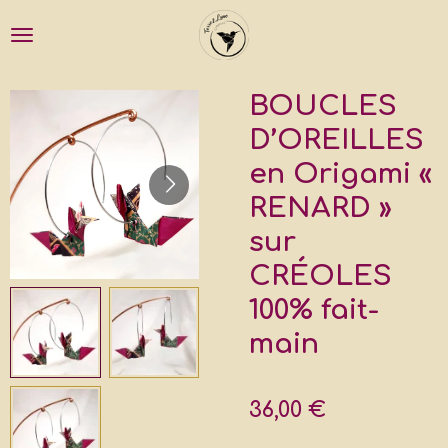
Passer
au
contenu
principal
BOUCLES
D’OREILLES
en Origami «
RENARD »
sur
CRÉOLES
100% fait-
main
36,00 €