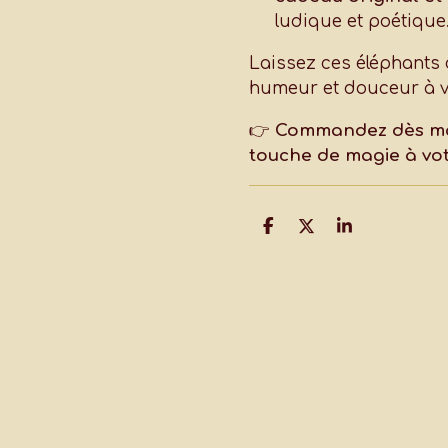
ludique et poétique
Laissez ces éléphants
humeur et douceur à vo
👉
Commandez dès mai
touche de magie à vot
P
P
P
a
a
a
r
r
r
t
t
t
a
a
a
g
g
g
e
e
e
r
r
r