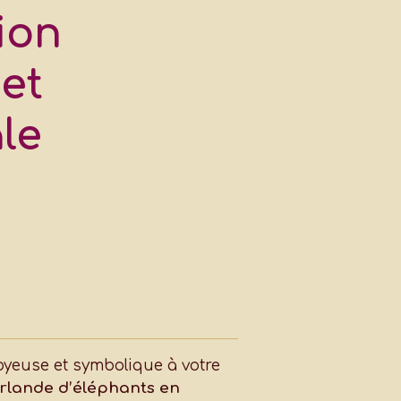
ion
et
le
oyeuse et symbolique à votre
irlande d’éléphants en