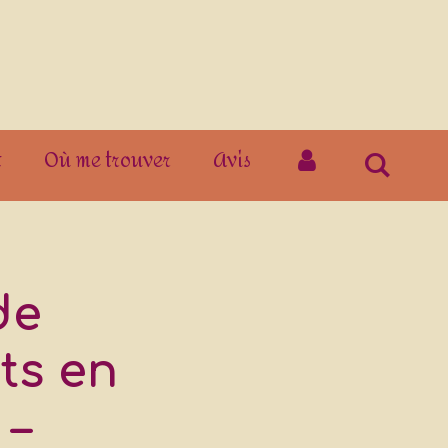
t
Où me trouver
Avis
de
ts en
 –