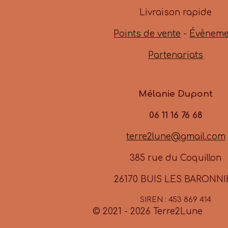
b
a
u
Livraison rapide
o
g
b
o
r
e
Points de vente
-
Évèneme
k
a
m
Partenariats
Mélanie Dupont
06 11 16 76 68
terre2lune@gmail.com
385 rue du Coquillon
26170 BUIS LES BARONNI
SIREN : 453 869 414
© 2021 - 2026 Terre2Lune