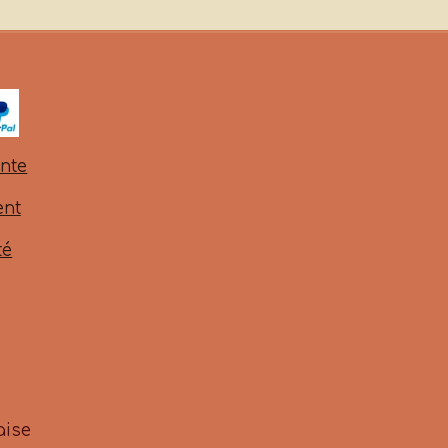
ente
ent
té
aise