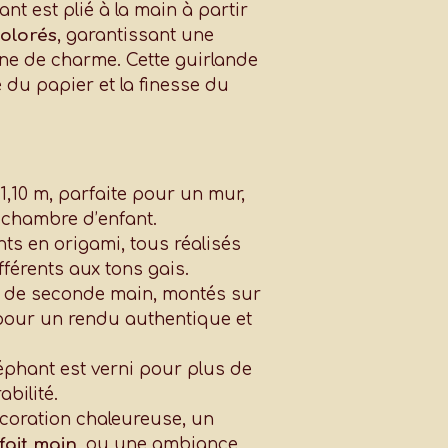
nt est plié à la main à partir
colorés
, garantissant une
ine de charme. Cette guirlande
 du papier et la finesse du
1,10 m, parfaite pour un mur,
 chambre d’enfant.
nts en origami, tous réalisés
férents aux tons gais.
s de seconde main, montés sur
l pour un rendu authentique et
éphant est verni pour plus de
bilité.
coration chaleureuse, un
fait main
, ou une ambiance