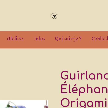
Ateliers
Tutos
Qui suis-je ?
Contac
Guirlan
Éléphan
Origami