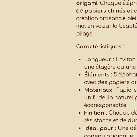
origami
. Chaque élépha
de
papiers chinés et 
création artisanale ple
met en valeur la beauté
pliage.
Caractéristiques :
Longueur
: Environ 
une étagère ou une
Éléments
: 5 élépha
avec des papiers dif
Matériaux
: Papier
un fil de lin nature
écoresponsable.
Finition
: Chaque él
résistance et de dura
Idéal pour
: Une dé
cadeau original et 