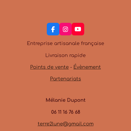
F
I
Y
a
n
o
c
s
u
Entreprise artisanale française
e
t
T
b
a
u
Livraison rapide
o
g
b
o
r
e
Points de vente
-
Évènement
k
a
m
Partenariats
Mélanie Dupont
06 11 16 76 68
terre2lune@gmail.com